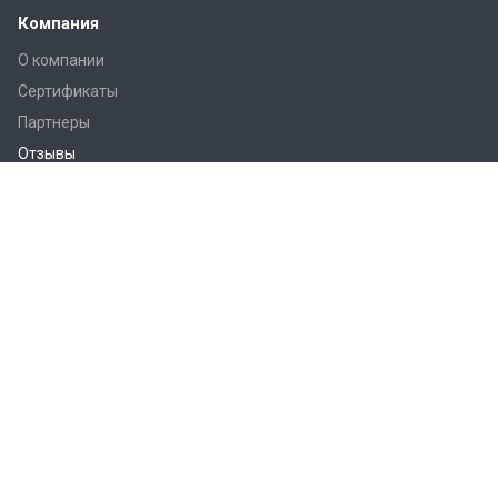
Компания
О компании
Сертификаты
Партнеры
Отзывы
Реквизиты
Каталог
Комплектующие
Все профили
Встраиваемые профили
Накладные профили
Подвесные профили
Угловые профили, плинтусы, для ступеней
Наши контакты