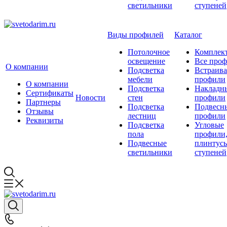
светильники
ступеней
Виды профилей
Каталог
Потолочное
Комплек
освещение
Все про
О компании
Подсветка
Встраив
мебели
профили
О компании
Подсветка
Накладн
Сертификаты
Новости
стен
профили
Партнеры
Подсветка
Подвесн
Отзывы
лестниц
профили
Реквизиты
Подсветка
Угловые
пола
профили
Подвесные
плинтусы
светильники
ступеней