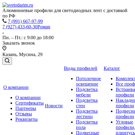
Алюминиевые профили для светодиодных лент с доставкой
по РФ
7 (991) 667-97-99
7 (927) 433-60-30
Роман
Пн. – Пт.: с 9:00 до 18:00
Заказать звонок
Казань, Мусина, 29
Виды профилей
Каталог
Потолочное
Комплек
освещение
Все про
О компании
Подсветка
Встраив
мебели
профили
О компании
Подсветка
Накладн
Сертификаты
Новости
стен
профили
Партнеры
Подсветка
Подвесн
Отзывы
лестниц
профили
Реквизиты
Подсветка
Угловые
пола
профили
Подвесные
плинтусы