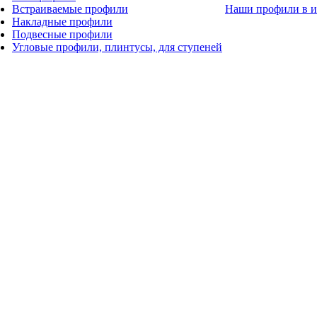
Встраиваемые профили
Наши профили в и
Накладные профили
Подвесные профили
Угловые профили, плинтусы, для ступеней