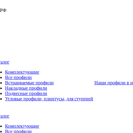
 РФ
талог
Комплектующие
Все профили
Встраиваемые профили
Наши профили в и
Накладные профили
Подвесные профили
Угловые профили, плинтусы, для ступеней
талог
Комплектующие
Все профили