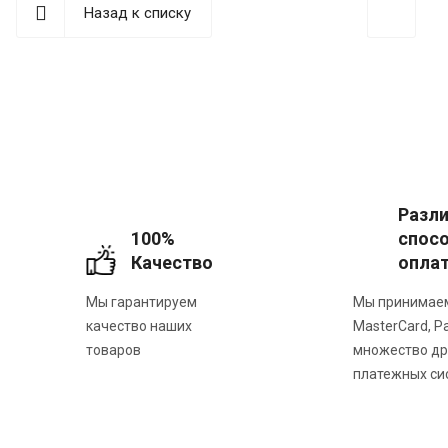
Назад к списку
Разл
100%
спос
Качество
опла
Мы гарантируем
Мы принимаем
качество наших
MasterCard, P
товаров
множество др
платежных си